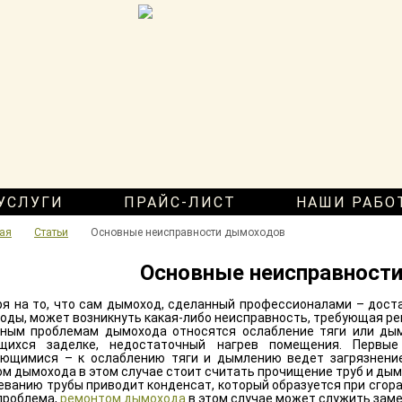
УСЛУГИ
ПРАЙС-ЛИСТ
НАШИ РАБО
ая
Статьи
Основные неисправности дымоходов
Основные неисправност
я на то, что сам дымоход, сделанный профессионалами – доста
годы, может возникнуть какая-либо неисправность, требующая р
ным проблемам дымохода относятся ослабление тяги или дым
щихся заделке, недостаточный нагрев помещения. Первые
ющимися – к ослаблению тяги и дымлению ведет загрязнение
м дымохода в этом случае стоит считать прочищение труб и дымо
еванию трубы приводит конденсат, который образуется при сгор
проблема,
ремонтом дымохода
в этом случае может служить заме