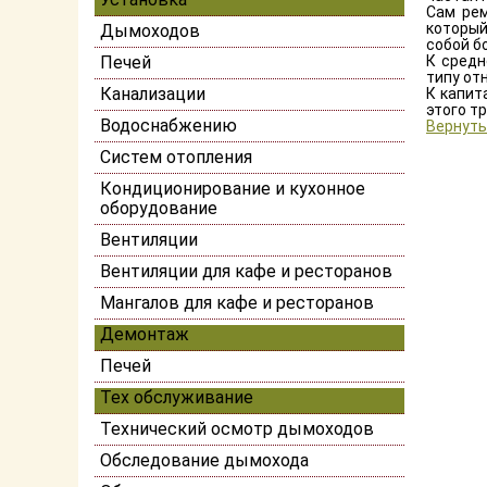
Сам рем
который
Дымоходов
собой б
Печей
К сред
типу от
Канализации
К капит
этого т
Водоснабжению
Вернуть
Систем отопления
Кондиционирование и кухонное
оборудование
Вентиляции
Вентиляции для кафе и ресторанов
Мангалов для кафе и ресторанов
Демонтаж
Печей
Тех обслуживание
Технический осмотр дымоходов
Обследование дымохода