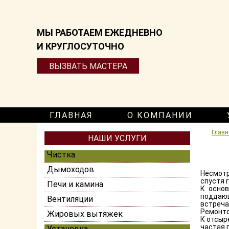
МЫ РАБОТАЕМ ЕЖЕДНЕВНО
И КРУГЛОСУТОЧНО
ВЫЗВАТЬ МАСТЕРА
ГЛАВНАЯ
О КОМПАНИИ
Главн
НАШИ УСЛУГИ
Чистка
Дымоходов
Несмотр
спустя 
Печи и камина
К основ
поддаю
Вентиляции
встреча
Ремонто
Жировых вытяжек
К отсыр
частая 
Установка