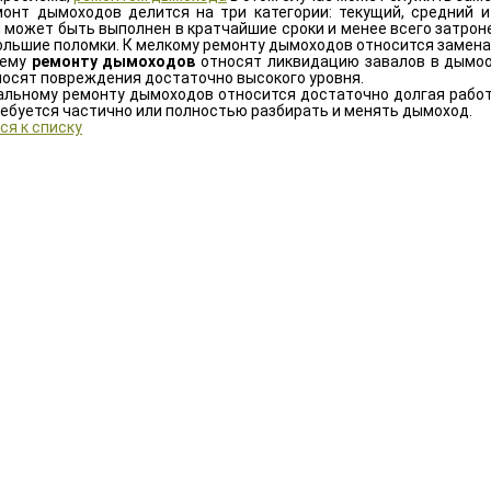
онт дымоходов делится на три категории: текущий, средний и
 может быть выполнен в кратчайшие сроки и менее всего затрон
ольшие поломки. К мелкому ремонту дымоходов относится замена
нему
ремонту дымоходов
относят ликвидацию завалов в дымооб
носят повреждения достаточно высокого уровня.
альному ремонту дымоходов относится достаточно долгая работ
ребуется частично или полностью разбирать и менять дымоход.
ся к списку