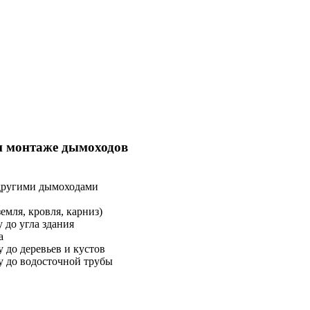
и монтаже дымоходов
другими дымоходами
мля, кровля, карниз)
 до угла здания
а
 до деревьев и кустов
у до водосточной трубы