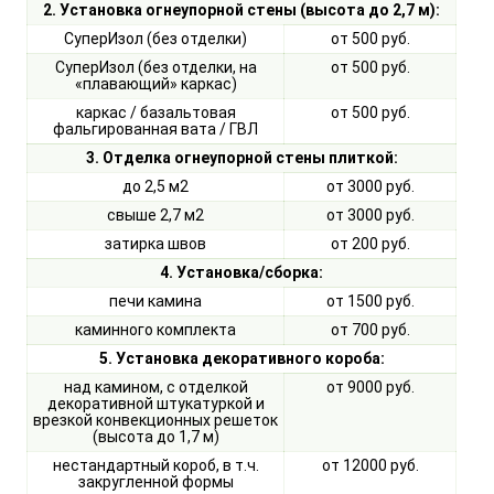
2. Установка огнеупорной стены (высота до 2,7 м):
СуперИзол (без отделки)
от 500 руб.
СуперИзол (без отделки, на
от 500 руб.
«плавающий» каркас)
каркас / базальтовая
от 500 руб.
фальгированная вата / ГВЛ
3. Отделка огнеупорной стены плиткой:
до 2,5 м2
от 3000 руб.
свыше 2,7 м2
от 3000 руб.
затирка швов
от 200 руб.
4. Установка/сборка:
печи камина
от 1500 руб.
каминного комплекта
от 700 руб.
5. Установка декоративного короба:
над камином, с отделкой
от 9000 руб.
декоративной штукатуркой и
врезкой конвекционных решеток
(высота до 1,7 м)
нестандартный короб, в т.ч.
от 12000 руб.
закругленной формы